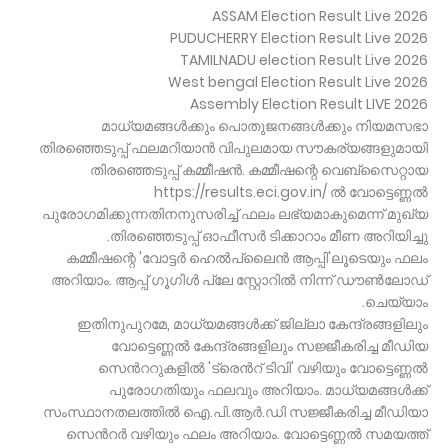
ASSAM Election Result Live 2026
PUDUCHERRY Election Result Live 2026
TAMILNADU election Result Live 2026
West bengal Election Result Live 2026
Assembly Election Result LIVE 2026
മാധ്യമങ്ങൾക്കും പൊതുജനങ്ങൾക്കും നിയമസഭാ
തിരഞ്ഞെടുപ്പ് ഫലമറിയാൻ വിപുലമായ സൗകര്യങ്ങളുമായി
തിരഞ്ഞെടുപ്പ് കമ്മീഷൻ. കമ്മീഷന്റെ വെബ്സൈറ്റായ
https://results.eci.gov.in/ ൽ വോട്ടെണ്ണൽ
പുരോഗമിക്കുന്നതിനനുസരിച്ച് ഫലം ലഭ്യമാകുമെന്ന് മുഖ്യ
തിരഞ്ഞെടുപ്പ് ഓഫീസർ ടിക്കാറാം മീണ അറിയിച്ചു.
കമ്മീഷന്റെ 'വോട്ടർ ഹെൽപ്ലൈൻ ആപ്പി'ലൂടെയും ഫലം
അറിയാം. ആപ്പ് ഗൂഗിൾ പ്ലേ സ്റ്റോറിൽ നിന്ന് ഡൗൺലോഡ്
ചെയ്യാം.
ഇതിനുപുറമേ, മാധ്യമങ്ങൾക്ക് ജില്ലാ കേന്ദ്രങ്ങളിലും
വോട്ടെണ്ണൽ കേന്ദ്രങ്ങളിലും സജ്ജീകരിച്ച മീഡിയ
സെൻററുകളിൽ 'ട്രെൻറ് ടിവി' വഴിയും വോട്ടെണ്ണൽ
പുരോഗതിയും ഫലവും അറിയാം. മാധ്യമങ്ങൾക്ക്
സംസ്ഥാനതലത്തിൽ ഐ.പി.ആർ.ഡി സജ്ജീകരിച്ച മീഡിയാ
സെൻറർ വഴിയും ഫലം അറിയാം. വോട്ടെണ്ണൽ സമയത്ത്