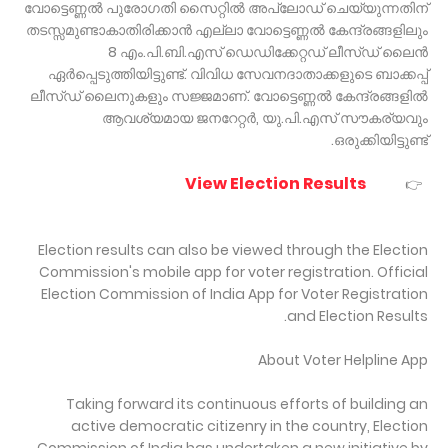
വോട്ടെണ്ണൽ പുരോഗതി സൈറ്റിൽ അപ്ലോഡ് ചെയ്യുന്നതിന്
തടസ്സമുണ്ടാകാതിരിക്കാൻ എല്ലാ വോട്ടെണ്ണൽ കേന്ദ്രങ്ങളിലും
8 എം.പി.ബി.എസ് ഡെഡിക്കേറ്റഡ് ലീസ്ഡ് ലൈൻ
ഏർപ്പെടുത്തിയിട്ടുണ്ട്. വിവിധ സേവനദാതാക്കളുടെ ബാക്കപ്പ്
ലീസ്ഡ് ലൈനുകളും സജ്ജമാണ്. വോട്ടെണ്ണൽ കേന്ദ്രങ്ങളിൽ
ആവശ്യമായ ജനറേറ്റർ, യു.പി.എസ് സൗകര്യവും
ഒരുക്കിയിട്ടുണ്ട്.
View Election Results
👉
Election results can also be viewed through the Election
Commission's mobile app for voter registration. Official
Election Commission of India App for Voter Registration
and Election Results.
About Voter Helpline App
Taking forward its continuous efforts of building an
active democratic citizenry in the country, Election